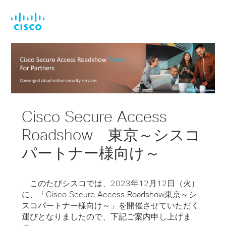
Skip
Skip
to
to
main
footer
content
Cisco Secure Access
Roadshow 東京～シスコ
パートナー様向け～
このたびシスコでは、2023年1
2
月
12
日（
火
）
に、「Cisco Secure Access Roadshow
東京～シ
スコパートナー様向け～
」
を開催させていただく
運びとなりましたので、下記ご案内申し上げま