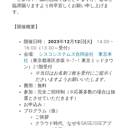
臨席賜りますよう何卒宜しくお願い申し上げま
す。
【開催概要】
開催日時：
2023
年
12
月
12
日(
火
)
14:00 –
16:00（13:30～受付）
会場:
シスコシステムズ合同会社 東京本
社
（東京都港区赤坂
9-7-1 東京ミッドタウ
ン）
21
階受付
※当日はお名刺
2枚を受付にご提示く
ださいますようお願いいたします。
費用：
無料
参加：完全ご招待制
（※応募多数の場合は抽
選とさせていただきます）
お申込み：
プログラム（仮）
ご挨拶
クラウド時代、なぜ今
SASE/SSE
アプ