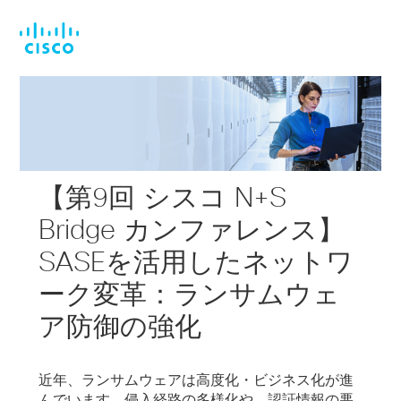
Skip
Skip
to
to
main
footer
content
【第9回 シスコ N+S
Bridge カンファレンス】
SASEを活用したネットワ
ーク変革：ランサムウェ
ア防御の強化
近年、ランサムウェアは高度化・ビジネス化が進
んでいます。侵入経路の多様化や、認証情報の悪