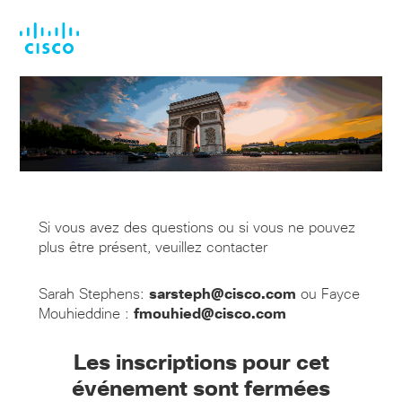
Skip
Skip
to
to
main
footer
content
Si vous avez des questions ou si vous ne pouvez
plus être présent, veuillez contacter
Sarah Stephens:
sarsteph@cisco.com
ou Fayce
Mouhieddine :
fmouhied@cisco.com
Les inscriptions pour cet
événement sont fermées