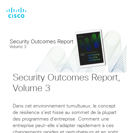
Skip
Skip
to
to
main
footer
content
Security Outcomes Report,
Volume 3
Dans cet environnement tumultueux, le concept
de résilience s’est hissé au sommet de la plupart
des programmes d’entreprise. Comment une
entreprise peut-elle s’adapter rapidement à ces
changements rapides et perturbateurs et en sortir